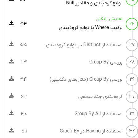
توابع گرهبندی و مقادیر Null
نمایش رایگان
3:4
26
ترکیب Where با توابع گروه‌بندی
27
استفاده از Distinct در توابع گروه‌بندی
5:5
28
بررسی Group By
1:3
29
بررسی Group By (مثال‌های تکمیلی)
3:4
30
گروه‌بندی چند سطحی
6:2
31
استفاده از Group By All
4:0
32
استفاده از Having در Group By
5:1