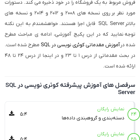
فروش مربوط به یک فروشگاه را در خود ذخیره می کند. دستورات
premiere
WPF
XML
SAP CO (حسابداری مدیریت)
کاشت هویج
بیاموز
بیاموز
بیاموز
بیاموز
بیاموز
کتاب
مورد نظر بر روی نسخه های ۲۰۰۸ و ۲۰۱۲ و ۲۰۱۴ و نسخه های
Illustrator
++C
LESS
SAP HR (منابع انسانی)
شیمی خاک
بیاموز
بیاموز
کتاب
بیاموز
بیاموز
بیاموز
فیلم
بالاتر SQL Server قابل اجرا هستند. خواهشمندم به این نکته
Coreldraw
Kendo UI
Joomla
CDS VIEW (گزارشات پیشرفته)
کاشت میوه‌
بیاموز
بیاموز
بیاموز
بیاموز
بیاموز
فیلم
توجه نمایید که در این پکیج آموزشی، ادامه ی مباحث مطرح
workflow
Revit
SAP BADI (توسعه SAP)
WordPress
بیاموز
بیاموز
کتاب
بیاموز
بیاموز
کتاب
شده در
آموزش مقدماتی کوئری نویسی در SQL
مطرح شده است.
Crystal Report
Materialize
بیاموز
بیاموز
در بحث مقدماتی از درس 1 تا 23 و در اینجا از درس 24 تا 48
Kotlin
Host/Domain
بیاموز
بیاموز
ارائه شده است.
Matlab
Opencart
بیاموز
فیلم
بیاموز
Matlab Programing
SVG
بیاموز
بیاموز
سرفصل های آموزش
پیشرفته کوئری نویسی در SQL
Foundation
بیاموز
Server
نمایش رایگان
5:4
24
دسته‌بندی و گروهبندی داده‌ها
نمایش رایگان
5:4
25