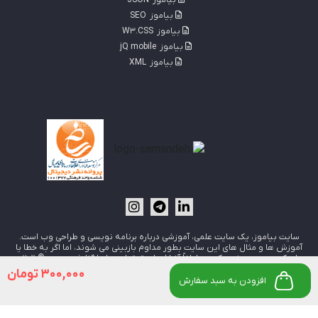
بیاموز
SEO
بیاموز
W3.CSS
بیاموز
jQ mobile
بیاموز
XML
سایت بیاموز، يک سايت علمی، آموزشی درباره برنامه نويسی و طراحی وب است.
آموزش ها و مثال های این سایت بطور مداوم بازبینی می شوند،
اما اگر به خطا یا
لینک معیوبی برخورد کردید، لطفاً آنرا از طریق تماس با ما گزارش دهید.
© 2011-
2025هر گونه کپی برداری از مطالب اين سايت، پیگرد قانونی خواهد داشت.
300,000 تومان
افزودن به سبد سفارش
بیاموز از
پنل اس ام اس مدیر پیامک
جهت ارسال پیامک های خود استفاده می کند.
خدمات
هاست
,
دامنه
و
سرور مجازی
در
ایران سرور
طراحی شده توسط:
Beyamooz.Com