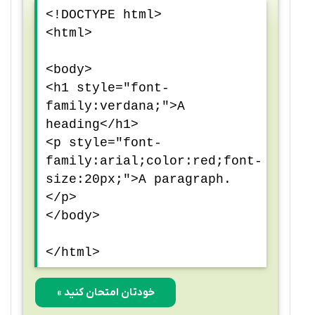
<!DOCTYPE html>
<html>
<body>
<h1 style="font-
family:verdana;">A
heading</h1>
<p style="font-
family:arial;color:red;font-
size:20px;">A paragraph.
</p>
</body>
</html>
خودتان امتحان کنید »