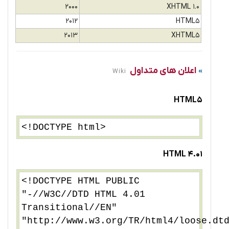
2000
XHTML 1.0
2012
HTML5
2013
XHTML5
اعلان های متداول
Wiki
HTML5
<!DOCTYPE html>
HTML 4.01
<!DOCTYPE HTML PUBLIC
"-//W3C//DTD HTML 4.01
Transitional//EN"
"http://www.w3.org/TR/html4/loose.dt