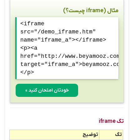
مثال (iframe چیست؟)
<iframe
src="/demo_iframe.htm"
name="iframe_a"></iframe>
<p><a
href="http://www.beyamooz.com"
target="iframe_a">beyamooz.com</a>
</p>
خودتان امتحان کنید »
تگ iframe
تگ
توضیح