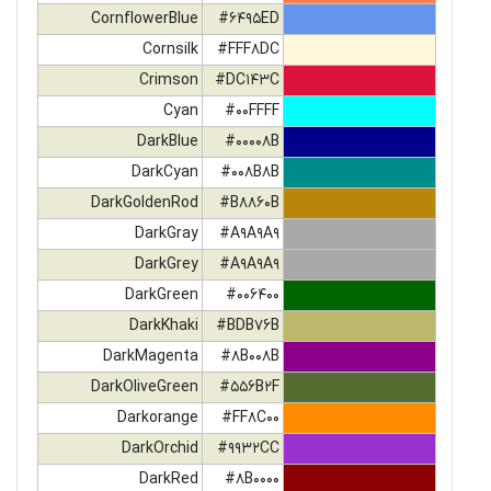
CornflowerBlue
#6495ED
Cornsilk
#FFF8DC
Crimson
#DC143C
Cyan
#00FFFF
DarkBlue
#00008B
DarkCyan
#008B8B
DarkGoldenRod
#B8860B
DarkGray
#A9A9A9
DarkGrey
#A9A9A9
DarkGreen
#006400
DarkKhaki
#BDB76B
DarkMagenta
#8B008B
DarkOliveGreen
#556B2F
Darkorange
#FF8C00
DarkOrchid
#9932CC
DarkRed
#8B0000