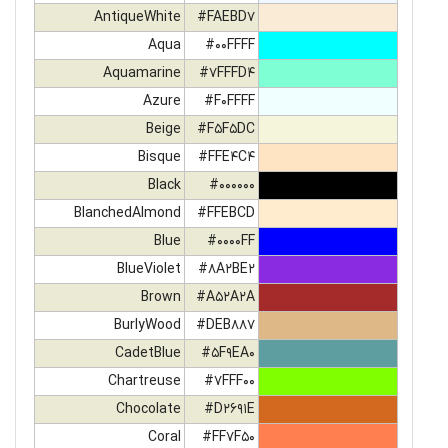
AntiqueWhite
#FAEBD7
Aqua
#00FFFF
Aquamarine
#7FFFD4
Azure
#F0FFFF
Beige
#F5F5DC
Bisque
#FFE4C4
Black
#000000
BlanchedAlmond
#FFEBCD
Blue
#0000FF
BlueViolet
#8A2BE2
Brown
#A52A2A
BurlyWood
#DEB887
CadetBlue
#5F9EA0
Chartreuse
#7FFF00
Chocolate
#D2691E
Coral
#FF7F50