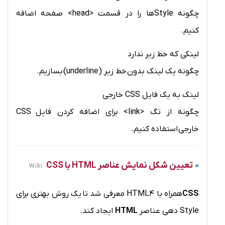
چگونه Styleها را در قسمت <head> صفحه اضافه
کنیم.
لینکی که خط زیر ندارد
چگونه یک لینک بدون خط زیر (underline) بسازیم.
لینک به یک فایل CSS خارجی
چگونه از تگ <link> برای اضافه کردن فایل CSS
خارجی استفاده کنیم.
تعیین شکل نمایش عناصر HTML با CSS
Wiki
CSS
همراه با HTML4 معرفی شد تا یک روش بهتری برای
Style دهی عناصر
HTML
ایجاد کند.