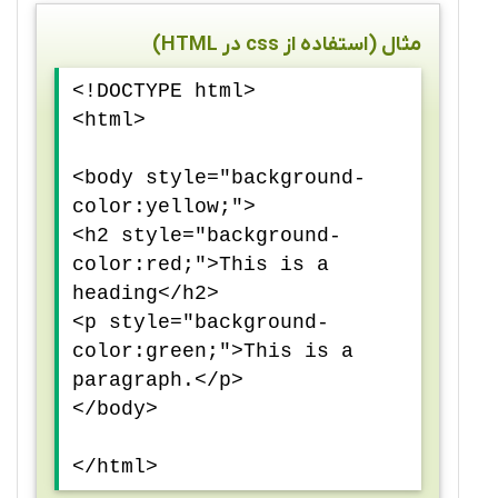
مثال (استفاده از css در HTML)
<!DOCTYPE html>
<html>
<body style="background-
color:yellow;">
<h2 style="background-
color:red;">This is a
heading</h2>
<p style="background-
color:green;">This is a
paragraph.</p>
</body>
</html>