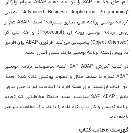
فرم های مختلف SAP را توسعه دهیم.ABAP سرنام واژگان
premiere
WPF
XML
SAP CO (حسابداری مدیریت)
کاشت هویج
بیاموز
بیاموز
بیاموز
بیاموز
بیاموز
کتاب
“
P
pplication
A
usiness
B
dvanced
A
rogramming” بمعنی
Illustrator
++C
LESS
SAP HR (منابع انسانی)
شیمی خاک
بیاموز
بیاموز
کتاب
بیاموز
بیاموز
بیاموز
فیلم
"برنامه نویسی برنامه های تجاری پیشرفته" است. ABAP هم از
Coreldraw
Kendo UI
Joomla
CDS VIEW (گزارشات پیشرفته)
کاشت میوه‌
بیاموز
بیاموز
بیاموز
بیاموز
بیاموز
فیلم
روش برنامه نویسی رویه ای (Procedural) و هم شی گرا
workflow
Revit
SAP BADI (توسعه SAP)
WordPress
بیاموز
بیاموز
کتاب
بیاموز
بیاموز
کتاب
(Object-Oriented) پشتیبانی می کند. فراگیری ABAP برای افرادی
Crystal Report
Materialize
بیاموز
بیاموز
که پیش زمینه برنامه نویسی دارند، بسیار آسان است.
Kotlin
Host/Domain
بیاموز
بیاموز
Matlab
Opencart
بیاموز
فیلم
بیاموز
در کتاب آموزش SAP ABAP، کلیه موضوعات برنامه نویسی
Matlab Programing
SVG
بیاموز
بیاموز
ABAP همراه با صدها مثال و تصویر پوشش داده شده است.
Foundation
بیاموز
این کتاب ارزشمند برای همه افراد با اطلاعات کم یا حتی بدون
دانش SAP ABAP مناسب است. قائدتاً مخاطبانی که تجربه
برنامه نویسی و کار با پایگاه داده را دارند، درک مفاهیم سریعتر
خواهد بود.
فهرست مطالب کتاب