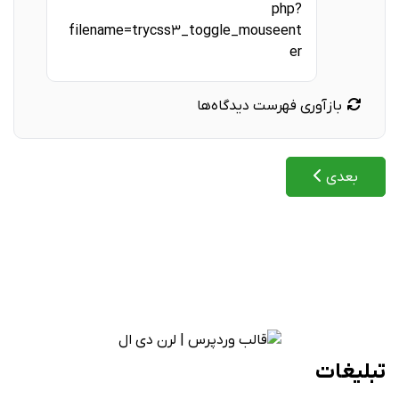
php?
filename=trycss3_toggle_mouseent
er
بازآوری فهرست دیدگاه‌ها
مطلب بعدی: خصوصیت Animation
بعدی
تبلیغات