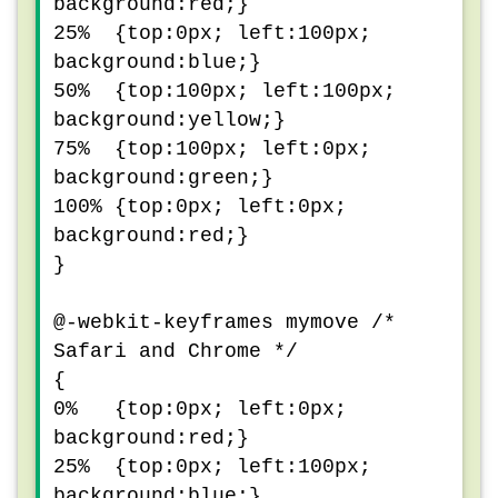
background:red;}
25% {top:0px; left:100px;
background:blue;}
50% {top:100px; left:100px;
background:yellow;}
75% {top:100px; left:0px;
background:green;}
100% {top:0px; left:0px;
background:red;}
}
@-webkit-keyframes mymove /*
Safari and Chrome */
{
0% {top:0px; left:0px;
background:red;}
25% {top:0px; left:100px;
background:blue;}