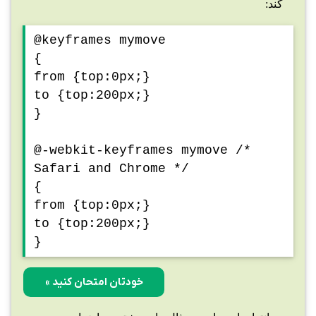
کند:
@keyframes mymove
{
from {top:0px;}
to {top:200px;}
}
@-webkit-keyframes mymove /*
Safari and Chrome */
{
from {top:0px;}
to {top:200px;}
}
خودتان امتحان کنید »