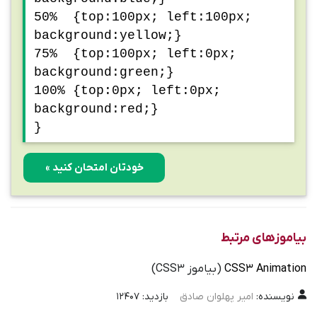
50% {top:100px; left:100px;
background:yellow;}
75% {top:100px; left:0px;
background:green;}
100% {top:0px; left:0px;
background:red;}
}
خودتان امتحان کنید »
بیاموزهای مرتبط
CSS3 Animation
(بیاموز CSS3)
نویسنده:
امیر پهلوان صادق
بازدید: 12407